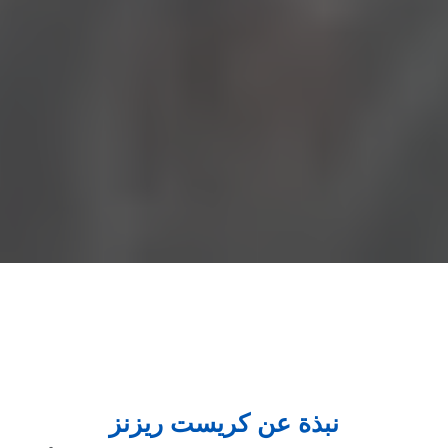
نبذة عن كريست ريزنز