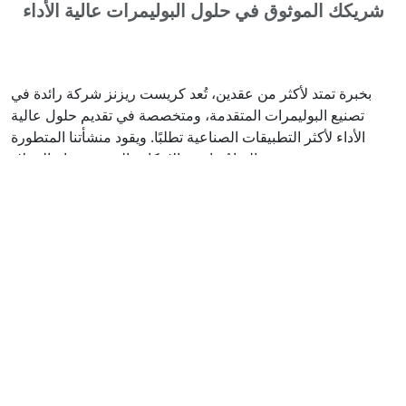
شريكك الموثوق في حلول البوليمرات عالية الأداء
بخبرة تمتد لأكثر من عقدين، تُعد كريست ريزنز شركة رائدة في
تصنيع البوليمرات المتقدمة، ومتخصصة في تقديم حلول عالية
الأداء لأكثر التطبيقات الصناعية تطلبًا. ويقود منشأتنا المتطورة
التزامٌ راسخ بالابتكار والجودة ونجاح العملاء.
نحن شركة حاصلة على شهادة ISO 9001:2015، مما يضمن أن كل
دفعة من الراتنجات تلبي أعلى المعايير الدولية من حيث الجودة
والاتساق والأداء. ويسمح لنا فهمنا العميق لعلم المواد بتطوير حلول
راتنجات مخصصة تعالج التحديات المحددة المتعلقة بالتآكل والهجوم
الكيميائي والتدهور الهيكلي عبر قطاعات متنوعة.
في كريست ريزنز، لا نكتفي بتوريد المواد فحسب؛ بل نبني شراكات
حقيقية. نعمل عن كثب مع عملائنا لتقديم الدعم الفني، وضمان
التكامل السلس مع عملياتهم، ومساعدتهم على تحقيق أهدافهم في
مجالات السلامة وطول العمر التشغيلي والكفاءة التشغيلية.