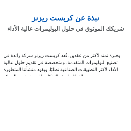
نبذة عن كريست ريزنز
شريكك الموثوق في حلول البوليمرات عالية الأداء
بخبرة تمتد لأكثر من عقدين، تُعد كريست ريزنز شركة رائدة في
تصنيع البوليمرات المتقدمة، ومتخصصة في تقديم حلول عالية
الأداء لأكثر التطبيقات الصناعية تطلبًا. ويقود منشأتنا المتطورة
التزامٌ راسخ بالابتكار والجودة ونجاح العملاء.
نحن شركة حاصلة على شهادة ISO 9001:2015، مما يضمن أن كل
دفعة من الراتنجات تلبي أعلى المعايير الدولية من حيث الجودة
والاتساق والأداء. ويسمح لنا فهمنا العميق لعلم المواد بتطوير حلول
راتنجات مخصصة تعالج التحديات المحددة المتعلقة بالتآكل والهجوم
الكيميائي والتدهور الهيكلي عبر قطاعات متنوعة.
في كريست ريزنز، لا نكتفي بتوريد المواد فحسب؛ بل نبني شراكات