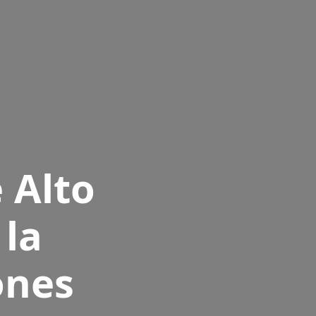
 Alto
 la
ones