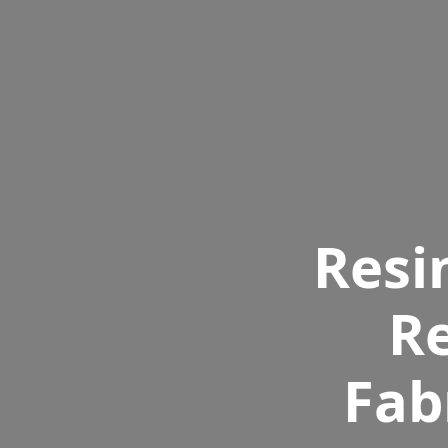
Resi
Re
Fab