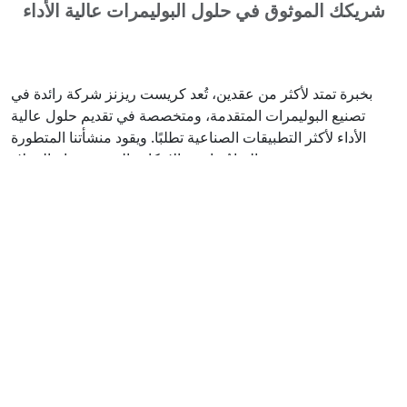
شريكك الموثوق في حلول البوليمرات عالية الأداء
بخبرة تمتد لأكثر من عقدين، تُعد كريست ريزنز شركة رائدة في
تصنيع البوليمرات المتقدمة، ومتخصصة في تقديم حلول عالية
الأداء لأكثر التطبيقات الصناعية تطلبًا. ويقود منشأتنا المتطورة
التزامٌ راسخ بالابتكار والجودة ونجاح العملاء.
نحن شركة حاصلة على شهادة ISO 9001:2015، مما يضمن أن كل
دفعة من الراتنجات تلبي أعلى المعايير الدولية من حيث الجودة
والاتساق والأداء. ويسمح لنا فهمنا العميق لعلم المواد بتطوير حلول
راتنجات مخصصة تعالج التحديات المحددة المتعلقة بالتآكل والهجوم
الكيميائي والتدهور الهيكلي عبر قطاعات متنوعة.
في كريست ريزنز، لا نكتفي بتوريد المواد فحسب؛ بل نبني شراكات
حقيقية. نعمل عن كثب مع عملائنا لتقديم الدعم الفني، وضمان
التكامل السلس مع عملياتهم، ومساعدتهم على تحقيق أهدافهم في
مجالات السلامة وطول العمر التشغيلي والكفاءة التشغيلية.