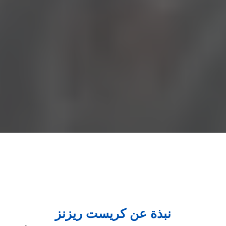
نبذة عن كريست ريزنز